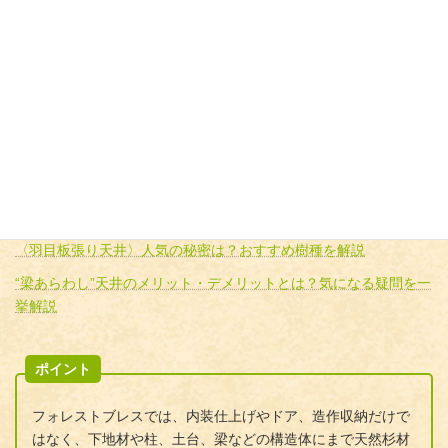
・木製格子
とことん木材にこだわりたい方には、構造体や外壁へ杉材を用い
るプランもおすすめです。
〈おすすめコラム〉
外壁が板張りの家｜木材の種類、メリット・デメリット、費用な
ど解説
〈羽目板張り天井〉人気の秘密は？おすすめ樹種を解説
“梁あらわし”天井のメリット・デメリットとは？気になる疑問を一
挙解説
ポイント
フォレストブレスでは、内装仕上げやドア、造作収納だけで
はなく、下地材や柱、土台、梁などの構造体にまで天然杉材