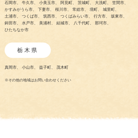
石岡市、
牛久市、
小美玉市、
阿見町、
茨城町、
大洗町、
笠間市、
かすみがうら市、
下妻市、
桜川市、
常総市、
境町、
城里町、
土浦市、
つくば市、
筑西市、
つくばみらい市、
行方市、
坂東市、
鉾田市、
水戸市、
美浦村、
結城市、
八千代町、
那珂市、
ひたちなか市
栃木県
真岡市、
小山市、
益子町、
茂木町
※その他の地域はお問い合わせください