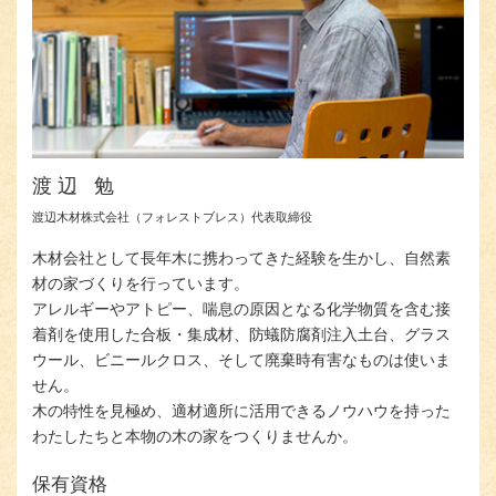
渡辺 勉
渡辺⽊材株式会社（フォレストブレス）代表取締役
⽊材会社として⻑年⽊に携わってきた経験を⽣かし、⾃然素
材の家づくりを⾏っています。
アレルギーやアトピー、喘息の原因となる化学物質を含む接
着剤を使用した合板・集成材、防蟻防腐剤注入土台、グラス
ウール、ビニールクロス、そして廃棄時有害なものは使いま
せん。
⽊の特性を⾒極め、適材適所に活⽤できるノウハウを持った
わたしたちと本物の⽊の家をつくりませんか。
保有資格