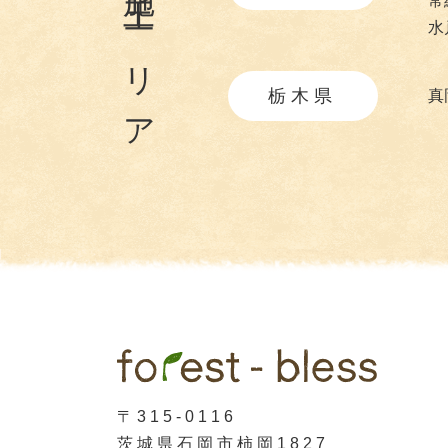
施工エリア
常
水
栃木県
真
〒315-0116
茨城県石岡市柿岡1827