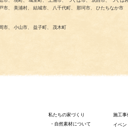
総市、
境町、
城里町、
土浦市、
つくば市、
筑西市、
つくば
戸市、
美浦村、
結城市、
八千代町、
那珂市、
ひたちなか市
岡市、
小山市、
益子町、
茂木町
私たちの家づくり
施工事
・自然素材について
イベン