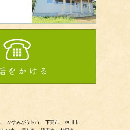
市、
かすみがうら市、
下妻市、
桜川市、