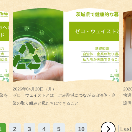
2026年04月20日（月）
20
業を
ゼロ・ウェイストとは｜ごみ削減につながる自治体・企
快適
業の取り組みと私たちにできること
設備
1
2
3
4
5
...
10
...
Last