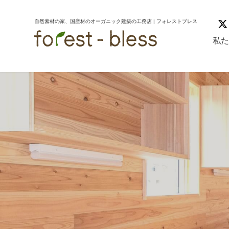
コ
ナ
ン
ビ
自然素材の家、国産材のオーガニック建築の工務店 | フォレストブレス
テ
ゲ
ン
ー
私
ツ
シ
へ
ョ
ス
ン
キ
に
ッ
移
プ
動