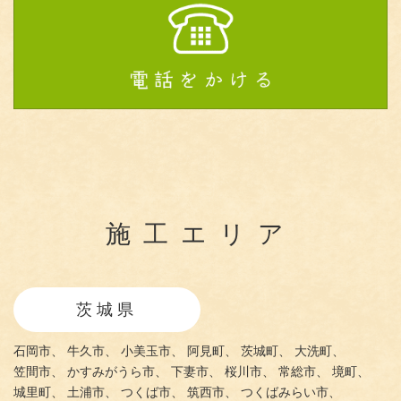
施工エリア
茨城県
石岡市、
牛久市、
小美玉市、
阿見町、
茨城町、
大洗町、
笠間市、
かすみがうら市、
下妻市、
桜川市、
常総市、
境町、
城里町、
土浦市、
つくば市、
筑西市、
つくばみらい市、