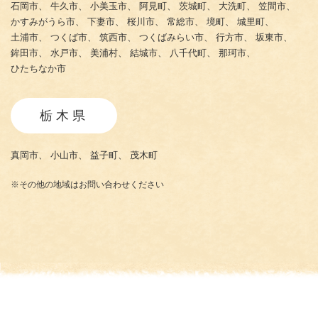
石岡市、
牛久市、
小美玉市、
阿見町、
茨城町、
大洗町、
笠間市、
かすみがうら市、
下妻市、
桜川市、
常総市、
境町、
城里町、
土浦市、
つくば市、
筑西市、
つくばみらい市、
行方市、
坂東市、
鉾田市、
水戸市、
美浦村、
結城市、
八千代町、
那珂市、
ひたちなか市
栃木県
真岡市、
小山市、
益子町、
茂木町
※その他の地域はお問い合わせください