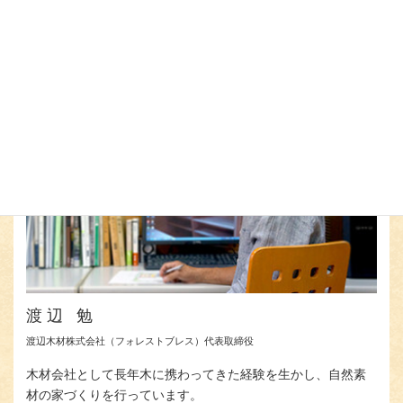
著者情報
渡辺 勉
渡辺⽊材株式会社（フォレストブレス）代表取締役
⽊材会社として⻑年⽊に携わってきた経験を⽣かし、⾃然素
材の家づくりを⾏っています。