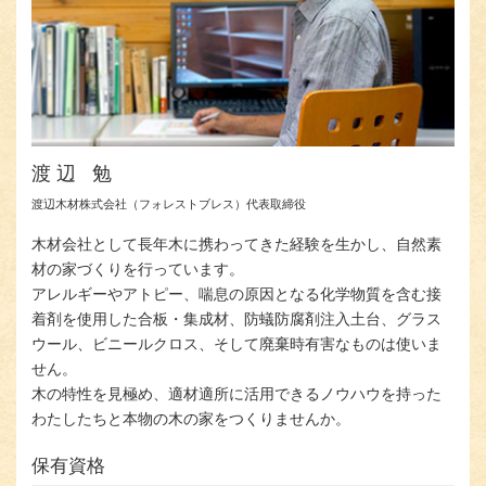
渡辺 勉
渡辺⽊材株式会社（フォレストブレス）代表取締役
⽊材会社として⻑年⽊に携わってきた経験を⽣かし、⾃然素
材の家づくりを⾏っています。
アレルギーやアトピー、喘息の原因となる化学物質を含む接
着剤を使用した合板・集成材、防蟻防腐剤注入土台、グラス
ウール、ビニールクロス、そして廃棄時有害なものは使いま
せん。
⽊の特性を⾒極め、適材適所に活⽤できるノウハウを持った
わたしたちと本物の⽊の家をつくりませんか。
保有資格