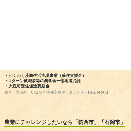
大洗町は茨城県中央部に位置した街で、白い砂浜と青い松林が美
しい自然に恵まれたエリアです。
家族で海水浴や海の幸を楽しめるのはもちろんのこと、釣りやサ
ーフィンが趣味の方にも人気があります。
観光地ではありますが普段は落ち着いた街のため、ゆったりと海
を満喫した暮らしを送りたい方におすすめです。
【移住・新築に関わる主な支援事業】
・わくわく茨城生活実現事業（移住支援金）
・Uターン就職者等の奨学金一部返還免除
・大洗町定住促進奨励金
参考：大洗町｜いばらき移住定住ポータルサイトRe:BARAKI
農業にチャレンジしたいなら「筑西市」「石岡市」