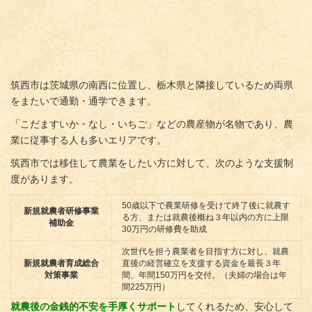
筑西市は茨城県の南西に位置し、栃木県と隣接しているため両県
をまたいで通勤・通学できます。
「こだますいか・なし・いちご」などの農産物が名物であり、農
業に従事する人も多いエリアです。
筑西市では移住して農業をしたい方に対して、次のような支援制
度があります。
50歳以下で農業研修を受けて終了後に就農す
新規就農者研修事業
る方、または就農後概ね３年以内の方に上限
補助金
30万円の研修費を助成
次世代を担う農業者を目指す方に対し、就農
新規就農者育成総合
直後の経営確立を支援する資金を最長３年
対策事業
間、年間150万円を交付。（夫婦の場合は年
間225万円）
就農後の金銭的不安を手厚くサポート
してくれるため、安心して