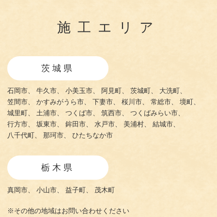
施工エリア
茨城県
石岡市、
牛久市、
小美玉市、
阿見町、
茨城町、
大洗町、
笠間市、
かすみがうら市、
下妻市、
桜川市、
常総市、
境町、
城里町、
土浦市、
つくば市、
筑西市、
つくばみらい市、
行方市、
坂東市、
鉾田市、
水戸市、
美浦村、
結城市、
八千代町、
那珂市、
ひたちなか市
栃木県
真岡市、
小山市、
益子町、
茂木町
※その他の地域はお問い合わせください