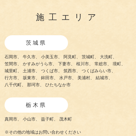
施工エリア
茨城県
石岡市、
牛久市、
小美玉市、
阿見町、
茨城町、
大洗町、
笠間市、
かすみがうら市、
下妻市、
桜川市、
常総市、
境町、
城里町、
土浦市、
つくば市、
筑西市、
つくばみらい市、
行方市、
坂東市、
鉾田市、
水戸市、
美浦村、
結城市、
八千代町、
那珂市、
ひたちなか市
栃木県
真岡市、
小山市、
益子町、
茂木町
※その他の地域はお問い合わせください