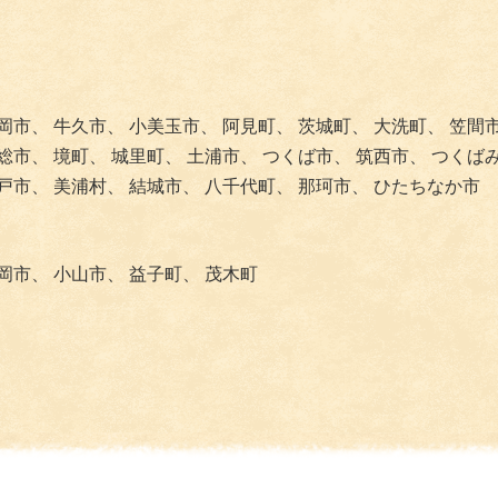
岡市、
牛久市、
小美玉市、
阿見町、
茨城町、
大洗町、
笠間
総市、
境町、
城里町、
土浦市、
つくば市、
筑西市、
つくば
戸市、
美浦村、
結城市、
八千代町、
那珂市、
ひたちなか市
岡市、
小山市、
益子町、
茂木町