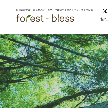
コ
ナ
ン
ビ
自然素材の家、国産材のオーガニック建築の工務店 | フォレストブレス
テ
ゲ
ン
ー
私
ツ
シ
へ
ョ
ス
ン
キ
に
ッ
移
プ
動