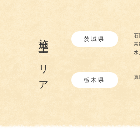
施工エリア
石
茨城県
常
水
真
栃木県