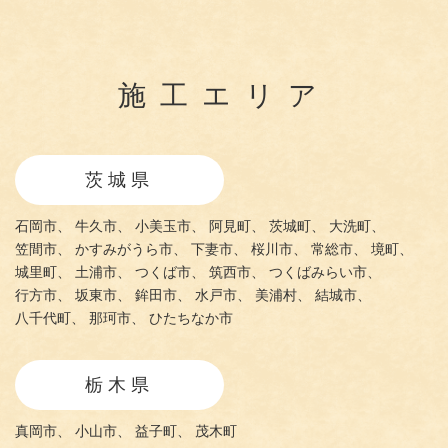
施工エリア
茨城県
石岡市、
牛久市、
小美玉市、
阿見町、
茨城町、
大洗町、
笠間市、
かすみがうら市、
下妻市、
桜川市、
常総市、
境町、
城里町、
土浦市、
つくば市、
筑西市、
つくばみらい市、
行方市、
坂東市、
鉾田市、
水戸市、
美浦村、
結城市、
八千代町、
那珂市、
ひたちなか市
栃木県
真岡市、
小山市、
益子町、
茂木町