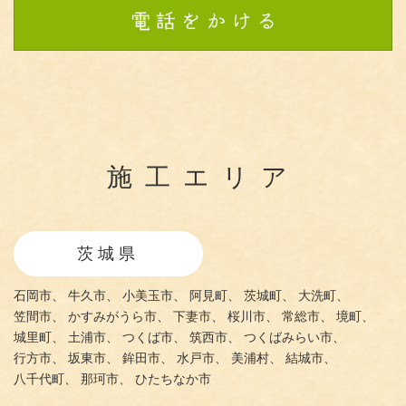
施工エリア
茨城県
石岡市、
牛久市、
小美玉市、
阿見町、
茨城町、
大洗町、
笠間市、
かすみがうら市、
下妻市、
桜川市、
常総市、
境町、
城里町、
土浦市、
つくば市、
筑西市、
つくばみらい市、
行方市、
坂東市、
鉾田市、
水戸市、
美浦村、
結城市、
八千代町、
那珂市、
ひたちなか市