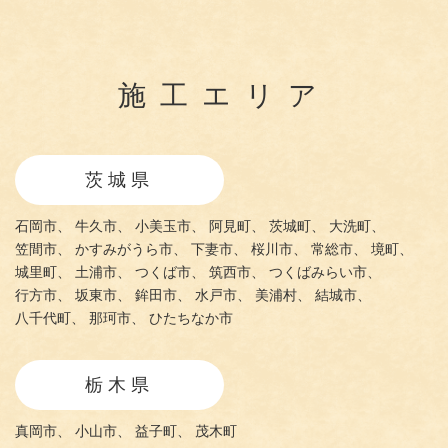
施工エリア
茨城県
石岡市、
牛久市、
小美玉市、
阿見町、
茨城町、
大洗町、
笠間市、
かすみがうら市、
下妻市、
桜川市、
常総市、
境町、
城里町、
土浦市、
つくば市、
筑西市、
つくばみらい市、
行方市、
坂東市、
鉾田市、
水戸市、
美浦村、
結城市、
八千代町、
那珂市、
ひたちなか市
栃木県
真岡市、
小山市、
益子町、
茂木町