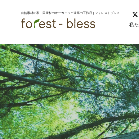
コ
ナ
ン
ビ
自然素材の家、国産材のオーガニック建築の工務店 | フォレストブレス
テ
ゲ
ン
ー
私
ツ
シ
へ
ョ
ス
ン
キ
に
ッ
移
プ
動