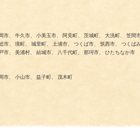
岡市、
牛久市、
小美玉市、
阿見町、
茨城町、
大洗町、
笠間
総市、
境町、
城里町、
土浦市、
つくば市、
筑西市、
つくば
戸市、
美浦村、
結城市、
八千代町、
那珂市、
ひたちなか市
岡市、
小山市、
益子町、
茂木町