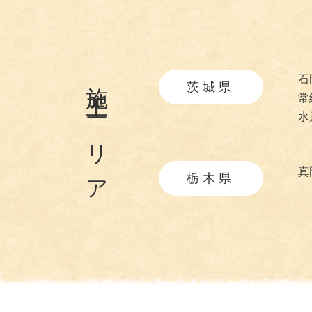
施工エリア
石
茨城県
常
水
真
栃木県