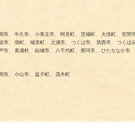
岡市、
牛久市、
小美玉市、
阿見町、
茨城町、
大洗町、
笠間
総市、
境町、
城里町、
土浦市、
つくば市、
筑西市、
つくば
戸市、
美浦村、
結城市、
八千代町、
那珂市、
ひたちなか市
岡市、
小山市、
益子町、
茂木町