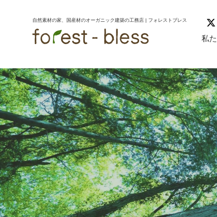
コ
ナ
ン
ビ
自然素材の家、国産材のオーガニック建築の工務店 | フォレストブレス
テ
ゲ
ン
ー
私
ツ
シ
へ
ョ
ス
ン
キ
に
ッ
移
プ
動