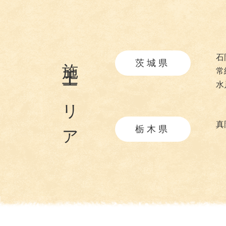
施工エリア
石
茨城県
常
水
真
栃木県