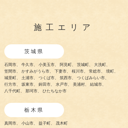
施工エリア
茨城県
石岡市、
牛久市、
小美玉市、
阿見町、
茨城町、
大洗町、
笠間市、
かすみがうら市、
下妻市、
桜川市、
常総市、
境町、
城里町、
土浦市、
つくば市、
筑西市、
つくばみらい市、
行方市、
坂東市、
鉾田市、
水戸市、
美浦村、
結城市、
八千代町、
那珂市、
ひたちなか市
栃木県
真岡市、
小山市、
益子町、
茂木町