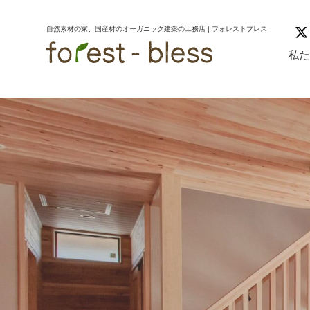
コ
ナ
ン
ビ
自然素材の家、国産材のオーガニック建築の工務店 | フォレストブレス
テ
ゲ
ン
ー
私
ツ
シ
へ
ョ
ス
ン
キ
に
ッ
移
プ
動