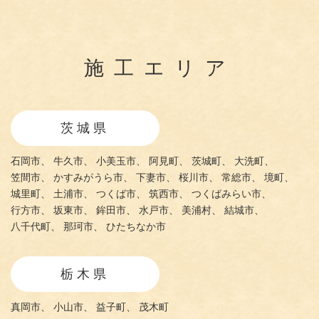
施工エリア
茨城県
石岡市、
牛久市、
小美玉市、
阿見町、
茨城町、
大洗町、
笠間市、
かすみがうら市、
下妻市、
桜川市、
常総市、
境町、
城里町、
土浦市、
つくば市、
筑西市、
つくばみらい市、
行方市、
坂東市、
鉾田市、
水戸市、
美浦村、
結城市、
八千代町、
那珂市、
ひたちなか市
栃木県
真岡市、
小山市、
益子町、
茂木町