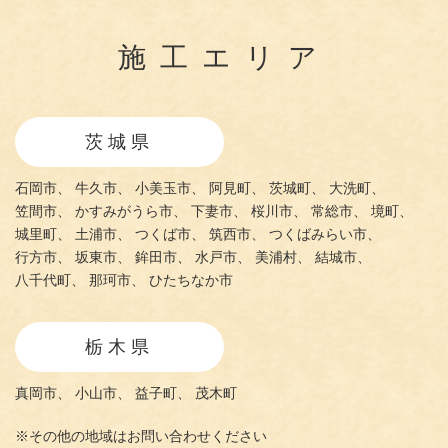
施工エリア
茨城県
石岡市、
牛久市、
小美玉市、
阿見町、
茨城町、
大洗町、
笠間市、
かすみがうら市、
下妻市、
桜川市、
常総市、
境町、
城里町、
土浦市、
つくば市、
筑西市、
つくばみらい市、
行方市、
坂東市、
鉾田市、
水戸市、
美浦村、
結城市、
八千代町、
那珂市、
ひたちなか市
栃木県
真岡市、
小山市、
益子町、
茂木町
※その他の地域はお問い合わせください