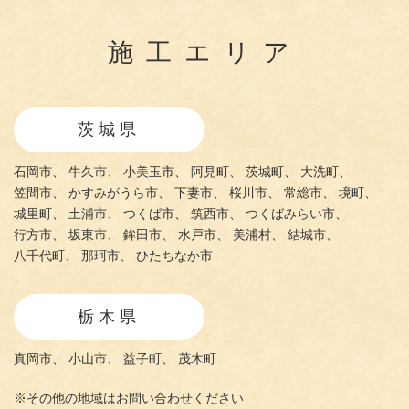
施工エリア
茨城県
石岡市、
牛久市、
小美玉市、
阿見町、
茨城町、
大洗町、
笠間市、
かすみがうら市、
下妻市、
桜川市、
常総市、
境町、
城里町、
土浦市、
つくば市、
筑西市、
つくばみらい市、
行方市、
坂東市、
鉾田市、
水戸市、
美浦村、
結城市、
八千代町、
那珂市、
ひたちなか市
栃木県
真岡市、
小山市、
益子町、
茂木町
※その他の地域はお問い合わせください