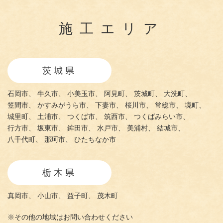
施工エリア
茨城県
石岡市、
牛久市、
小美玉市、
阿見町、
茨城町、
大洗町、
笠間市、
かすみがうら市、
下妻市、
桜川市、
常総市、
境町、
城里町、
土浦市、
つくば市、
筑西市、
つくばみらい市、
行方市、
坂東市、
鉾田市、
水戸市、
美浦村、
結城市、
八千代町、
那珂市、
ひたちなか市
栃木県
真岡市、
小山市、
益子町、
茂木町
※その他の地域はお問い合わせください