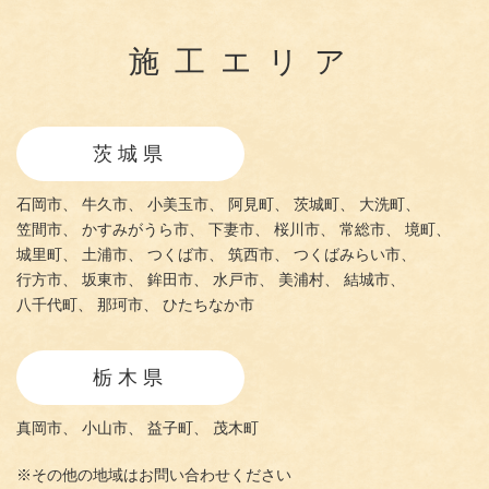
施工エリア
茨城県
石岡市、
牛久市、
小美玉市、
阿見町、
茨城町、
大洗町、
笠間市、
かすみがうら市、
下妻市、
桜川市、
常総市、
境町、
城里町、
土浦市、
つくば市、
筑西市、
つくばみらい市、
行方市、
坂東市、
鉾田市、
水戸市、
美浦村、
結城市、
八千代町、
那珂市、
ひたちなか市
栃木県
真岡市、
小山市、
益子町、
茂木町
※その他の地域はお問い合わせください