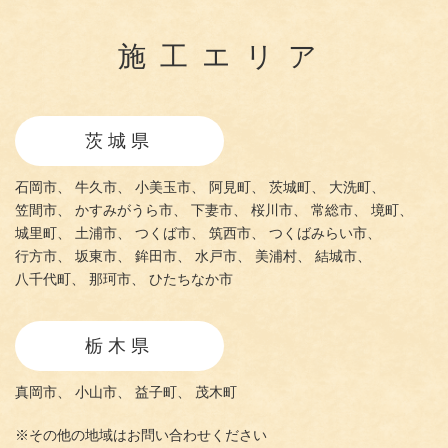
施工エリア
茨城県
石岡市、
牛久市、
小美玉市、
阿見町、
茨城町、
大洗町、
笠間市、
かすみがうら市、
下妻市、
桜川市、
常総市、
境町、
城里町、
土浦市、
つくば市、
筑西市、
つくばみらい市、
行方市、
坂東市、
鉾田市、
水戸市、
美浦村、
結城市、
八千代町、
那珂市、
ひたちなか市
栃木県
真岡市、
小山市、
益子町、
茂木町
※その他の地域はお問い合わせください