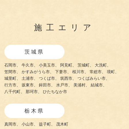
施工エリア
茨城県
石岡市、
牛久市、
小美玉市、
阿見町、
茨城町、
大洗町、
笠間市、
かすみがうら市、
下妻市、
桜川市、
常総市、
境町、
城里町、
土浦市、
つくば市、
筑西市、
つくばみらい市、
行方市、
坂東市、
鉾田市、
水戸市、
美浦村、
結城市、
八千代町、
那珂市、
ひたちなか市
栃木県
真岡市、
小山市、
益子町、
茂木町