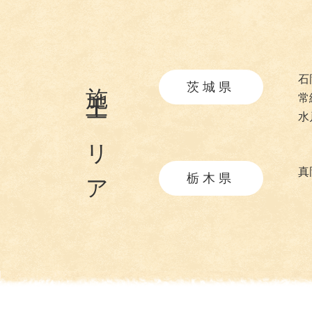
施工エリア
石
茨城県
常
水
真
栃木県