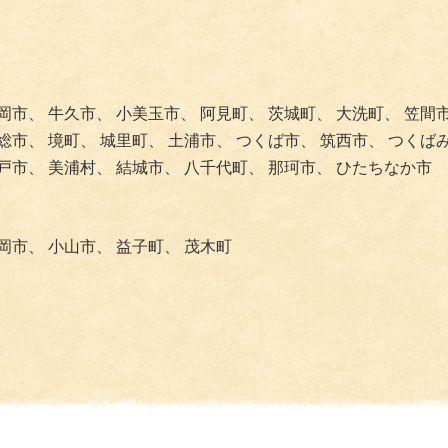
岡市、
牛久市、
小美玉市、
阿見町、
茨城町、
大洗町、
笠間
総市、
境町、
城里町、
土浦市、
つくば市、
筑西市、
つくば
戸市、
美浦村、
結城市、
八千代町、
那珂市、
ひたちなか市
岡市、
小山市、
益子町、
茂木町