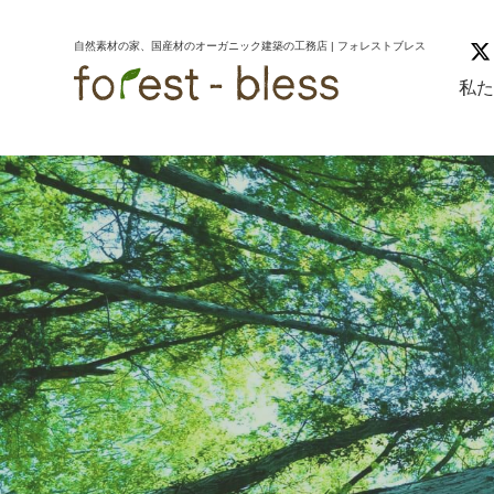
コ
ナ
ン
ビ
自然素材の家、国産材のオーガニック建築の工務店 | フォレストブレス
テ
ゲ
ン
ー
私
ツ
シ
へ
ョ
ス
ン
キ
に
ッ
移
プ
動