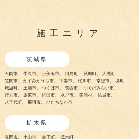
施工エリア
茨城県
石岡市、
牛久市、
小美玉市、
阿見町、
茨城町、
大洗町、
笠間市、
かすみがうら市、
下妻市、
桜川市、
常総市、
境町、
城里町、
土浦市、
つくば市、
筑西市、
つくばみらい市、
行方市、
坂東市、
鉾田市、
水戸市、
美浦村、
結城市、
八千代町、
那珂市、
ひたちなか市
栃木県
真岡市、
小山市、
益子町、
茂木町