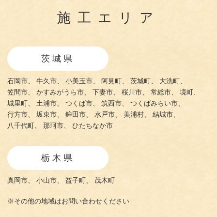
施工エリア
茨城県
石岡市、
牛久市、
小美玉市、
阿見町、
茨城町、
大洗町、
笠間市、
かすみがうら市、
下妻市、
桜川市、
常総市、
境町、
城里町、
土浦市、
つくば市、
筑西市、
つくばみらい市、
行方市、
坂東市、
鉾田市、
水戸市、
美浦村、
結城市、
八千代町、
那珂市、
ひたちなか市
栃木県
真岡市、
小山市、
益子町、
茂木町
※その他の地域はお問い合わせください