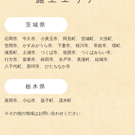
茨城県
石岡市、
牛久市、
小美玉市、
阿見町、
茨城町、
大洗町、
笠間市、
かすみがうら市、
下妻市、
桜川市、
常総市、
境町、
城里町、
土浦市、
つくば市、
筑西市、
つくばみらい市、
行方市、
坂東市、
鉾田市、
水戸市、
美浦村、
結城市、
八千代町、
那珂市、
ひたちなか市
栃木県
真岡市、
小山市、
益子町、
茂木町
※その他の地域はお問い合わせください