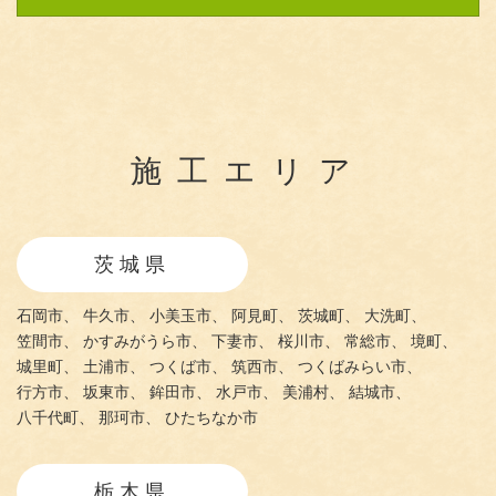
施工エリア
茨城県
石岡市、
牛久市、
小美玉市、
阿見町、
茨城町、
大洗町、
笠間市、
かすみがうら市、
下妻市、
桜川市、
常総市、
境町、
城里町、
土浦市、
つくば市、
筑西市、
つくばみらい市、
行方市、
坂東市、
鉾田市、
水戸市、
美浦村、
結城市、
八千代町、
那珂市、
ひたちなか市
栃木県