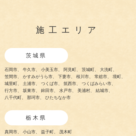
施工エリア
茨城県
石岡市、
牛久市、
小美玉市、
阿見町、
茨城町、
大洗町、
笠間市、
かすみがうら市、
下妻市、
桜川市、
常総市、
境町、
城里町、
土浦市、
つくば市、
筑西市、
つくばみらい市、
行方市、
坂東市、
鉾田市、
水戸市、
美浦村、
結城市、
八千代町、
那珂市、
ひたちなか市
栃木県
真岡市、
小山市、
益子町、
茂木町