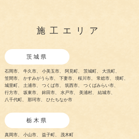
施工エリア
茨城県
石岡市、
牛久市、
小美玉市、
阿見町、
茨城町、
大洗町、
笠間市、
かすみがうら市、
下妻市、
桜川市、
常総市、
境町、
城里町、
土浦市、
つくば市、
筑西市、
つくばみらい市、
行方市、
坂東市、
鉾田市、
水戸市、
美浦村、
結城市、
八千代町、
那珂市、
ひたちなか市
栃木県
真岡市、
小山市、
益子町、
茂木町