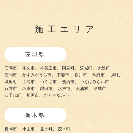
施工エリア
茨城県
石岡市、
牛久市、
小美玉市、
阿見町、
茨城町、
大洗町、
笠間市、
かすみがうら市、
下妻市、
桜川市、
常総市、
境町、
城里町、
土浦市、
つくば市、
筑西市、
つくばみらい市、
行方市、
坂東市、
鉾田市、
水戸市、
美浦村、
結城市、
八千代町、
那珂市、
ひたちなか市
栃木県
真岡市、
小山市、
益子町、
茂木町