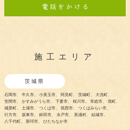
施工エリア
茨城県
石岡市、
牛久市、
小美玉市、
阿見町、
茨城町、
大洗町、
笠間市、
かすみがうら市、
下妻市、
桜川市、
常総市、
境町、
城里町、
土浦市、
つくば市、
筑西市、
つくばみらい市、
行方市、
坂東市、
鉾田市、
水戸市、
美浦村、
結城市、
八千代町、
那珂市、
ひたちなか市