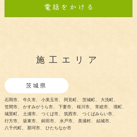
施工エリア
茨城県
石岡市、
牛久市、
小美玉市、
阿見町、
茨城町、
大洗町、
笠間市、
かすみがうら市、
下妻市、
桜川市、
常総市、
境町、
城里町、
土浦市、
つくば市、
筑西市、
つくばみらい市、
行方市、
坂東市、
鉾田市、
水戸市、
美浦村、
結城市、
八千代町、
那珂市、
ひたちなか市