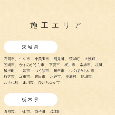
施工エリア
茨城県
石岡市、
牛久市、
小美玉市、
阿見町、
茨城町、
大洗町、
笠間市、
かすみがうら市、
下妻市、
桜川市、
常総市、
境町、
城里町、
土浦市、
つくば市、
筑西市、
つくばみらい市、
行方市、
坂東市、
鉾田市、
水戸市、
美浦村、
結城市、
八千代町、
那珂市、
ひたちなか市
栃木県
真岡市、
小山市、
益子町、
茂木町