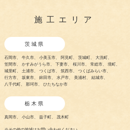
施工エリア
茨城県
石岡市、
牛久市、
小美玉市、
阿見町、
茨城町、
大洗町、
笠間市、
かすみがうら市、
下妻市、
桜川市、
常総市、
境町、
城里町、
土浦市、
つくば市、
筑西市、
つくばみらい市、
行方市、
坂東市、
鉾田市、
水戸市、
美浦村、
結城市、
八千代町、
那珂市、
ひたちなか市
栃木県
真岡市、
小山市、
益子町、
茂木町
※その他の地域はお問い合わせください