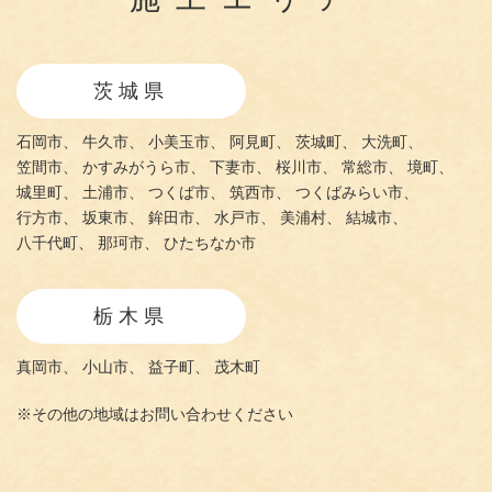
茨城県
石岡市、
牛久市、
小美玉市、
阿見町、
茨城町、
大洗町、
笠間市、
かすみがうら市、
下妻市、
桜川市、
常総市、
境町、
城里町、
土浦市、
つくば市、
筑西市、
つくばみらい市、
行方市、
坂東市、
鉾田市、
水戸市、
美浦村、
結城市、
八千代町、
那珂市、
ひたちなか市
栃木県
真岡市、
小山市、
益子町、
茂木町
※その他の地域はお問い合わせください