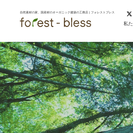
コ
ナ
ン
ビ
自然素材の家、国産材のオーガニック建築の工務店 | フォレストブレス
テ
ゲ
ン
ー
私
ツ
シ
へ
ョ
ス
ン
キ
に
ッ
移
プ
動