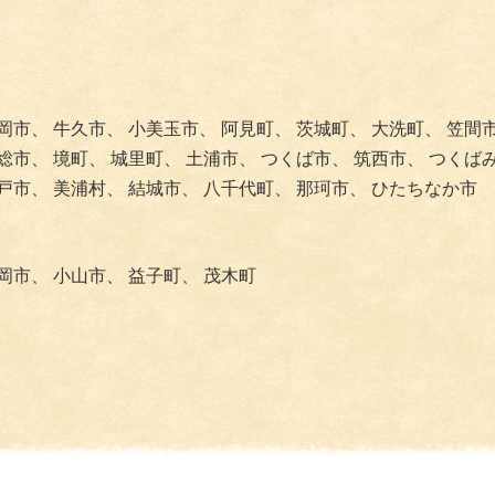
岡市、
牛久市、
小美玉市、
阿見町、
茨城町、
大洗町、
笠間
総市、
境町、
城里町、
土浦市、
つくば市、
筑西市、
つくば
戸市、
美浦村、
結城市、
八千代町、
那珂市、
ひたちなか市
岡市、
小山市、
益子町、
茂木町