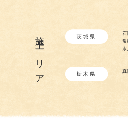
施工エリア
石
茨城県
常
水
真
栃木県