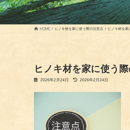
HOME
ヒノキ材を家に使う際の注意点
ヒノキ材を家
ヒノキ材を家に使う際
最
2026年2月24日
2026年2月24日
終
更
新
日
時
: