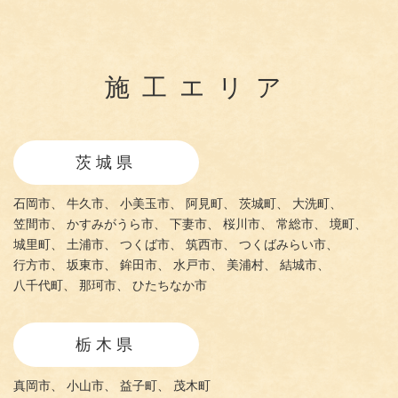
施工エリア
茨城県
石岡市、
牛久市、
小美玉市、
阿見町、
茨城町、
大洗町、
笠間市、
かすみがうら市、
下妻市、
桜川市、
常総市、
境町、
城里町、
土浦市、
つくば市、
筑西市、
つくばみらい市、
行方市、
坂東市、
鉾田市、
水戸市、
美浦村、
結城市、
八千代町、
那珂市、
ひたちなか市
栃木県
真岡市、
小山市、
益子町、
茂木町