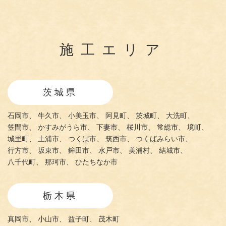
施工エリア
茨城県
石岡市、
牛久市、
小美玉市、
阿見町、
茨城町、
大洗町、
笠間市、
かすみがうら市、
下妻市、
桜川市、
常総市、
境町、
城里町、
土浦市、
つくば市、
筑西市、
つくばみらい市、
行方市、
坂東市、
鉾田市、
水戸市、
美浦村、
結城市、
八千代町、
那珂市、
ひたちなか市
栃木県
真岡市、
小山市、
益子町、
茂木町