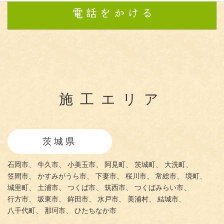
施工エリア
茨城県
石岡市、
牛久市、
小美玉市、
阿見町、
茨城町、
大洗町、
笠間市、
かすみがうら市、
下妻市、
桜川市、
常総市、
境町、
城里町、
土浦市、
つくば市、
筑西市、
つくばみらい市、
行方市、
坂東市、
鉾田市、
水戸市、
美浦村、
結城市、
八千代町、
那珂市、
ひたちなか市