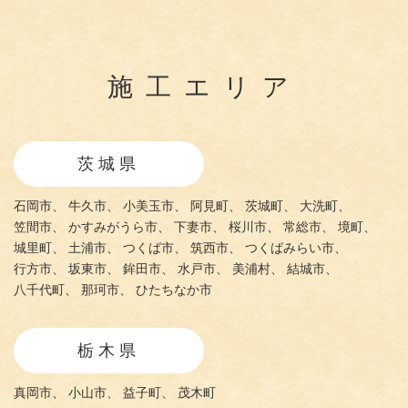
施工エリア
茨城県
石岡市、
牛久市、
小美玉市、
阿見町、
茨城町、
大洗町、
笠間市、
かすみがうら市、
下妻市、
桜川市、
常総市、
境町、
城里町、
土浦市、
つくば市、
筑西市、
つくばみらい市、
行方市、
坂東市、
鉾田市、
水戸市、
美浦村、
結城市、
八千代町、
那珂市、
ひたちなか市
栃木県
真岡市、
小山市、
益子町、
茂木町