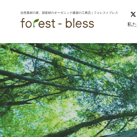
コ
ナ
ン
ビ
自然素材の家、国産材のオーガニック建築の工務店 | フォレストブレス
テ
ゲ
ン
ー
私
ツ
シ
へ
ョ
ス
ン
キ
に
ッ
移
プ
動