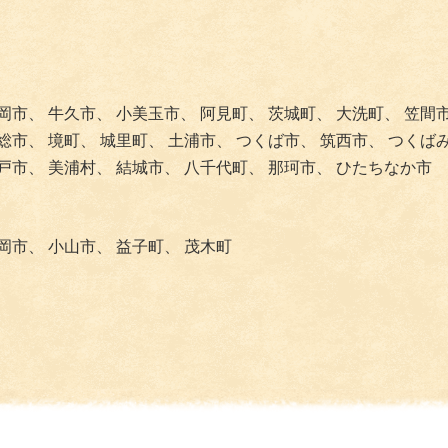
岡市、
牛久市、
小美玉市、
阿見町、
茨城町、
大洗町、
笠間
総市、
境町、
城里町、
土浦市、
つくば市、
筑西市、
つくば
戸市、
美浦村、
結城市、
八千代町、
那珂市、
ひたちなか市
岡市、
小山市、
益子町、
茂木町