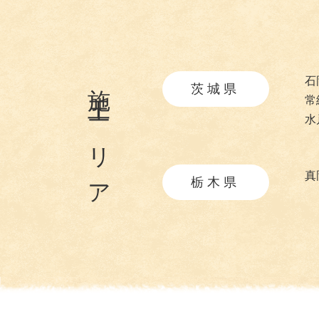
施工エリア
石
茨城県
常
水
真
栃木県