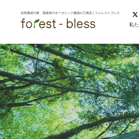
コ
ナ
ン
ビ
自然素材の家、国産材のオーガニック建築の工務店 | フォレストブレス
テ
ゲ
ン
ー
私
ツ
シ
へ
ョ
ス
ン
キ
に
ッ
移
プ
動