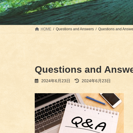
HOME
Questions and Answers
Questions and Answe
Questions and Answ
最
2024年6月23日
2024年6月23日
終
更
新
日
時
: