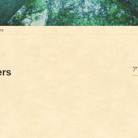
rs
ア
ers