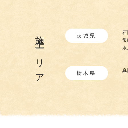
施工エリア
石
茨城県
常
水
真
栃木県