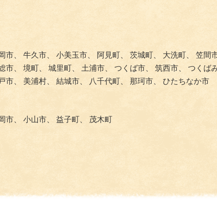
岡市、
牛久市、
小美玉市、
阿見町、
茨城町、
大洗町、
笠間
総市、
境町、
城里町、
土浦市、
つくば市、
筑西市、
つくば
戸市、
美浦村、
結城市、
八千代町、
那珂市、
ひたちなか市
岡市、
小山市、
益子町、
茂木町