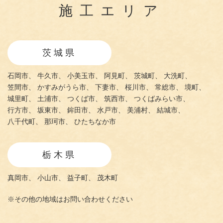
施工エリア
茨城県
石岡市、
牛久市、
小美玉市、
阿見町、
茨城町、
大洗町、
笠間市、
かすみがうら市、
下妻市、
桜川市、
常総市、
境町、
城里町、
土浦市、
つくば市、
筑西市、
つくばみらい市、
行方市、
坂東市、
鉾田市、
水戸市、
美浦村、
結城市、
八千代町、
那珂市、
ひたちなか市
栃木県
真岡市、
小山市、
益子町、
茂木町
※その他の地域はお問い合わせください