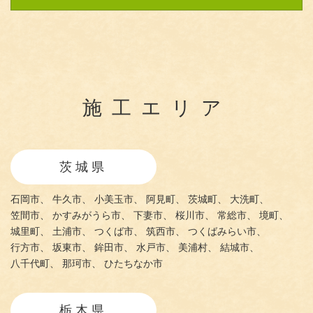
施工エリア
茨城県
石岡市、
牛久市、
小美玉市、
阿見町、
茨城町、
大洗町、
笠間市、
かすみがうら市、
下妻市、
桜川市、
常総市、
境町、
城里町、
土浦市、
つくば市、
筑西市、
つくばみらい市、
行方市、
坂東市、
鉾田市、
水戸市、
美浦村、
結城市、
八千代町、
那珂市、
ひたちなか市
栃木県