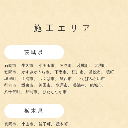
施工エリア
茨城県
石岡市、
牛久市、
小美玉市、
阿見町、
茨城町、
大洗町、
笠間市、
かすみがうら市、
下妻市、
桜川市、
常総市、
境町、
城里町、
土浦市、
つくば市、
筑西市、
つくばみらい市、
行方市、
坂東市、
鉾田市、
水戸市、
美浦村、
結城市、
八千代町、
那珂市、
ひたちなか市
栃木県
真岡市、
小山市、
益子町、
茂木町