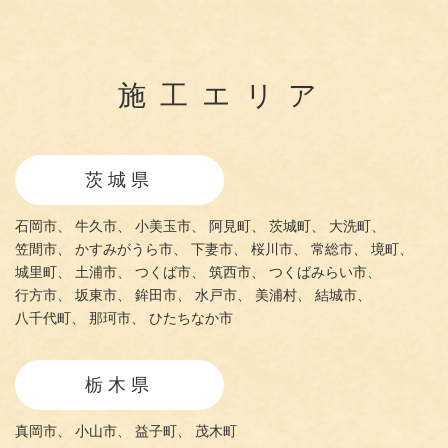
施工エリア
茨城県
石岡市、
牛久市、
小美玉市、
阿見町、
茨城町、
大洗町、
笠間市、
かすみがうら市、
下妻市、
桜川市、
常総市、
境町、
城里町、
土浦市、
つくば市、
筑西市、
つくばみらい市、
行方市、
坂東市、
鉾田市、
水戸市、
美浦村、
結城市、
八千代町、
那珂市、
ひたちなか市
栃木県
真岡市、
小山市、
益子町、
茂木町